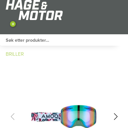
0
ATV / UTV
BRILLER
PERSONLIG UTSTYR
HAGE & FRITID
RESERVEDELER
SKOG
SNØSCOOTER
TILHENGER