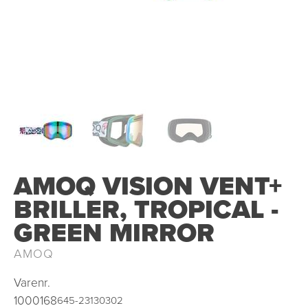
OUTLET
AMOQ VISION VENT+
BRILLER, TROPICAL -
GREEN MIRROR
AMOQ
Varenr.
1000168
645-23130302