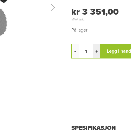
kr 3 351,00
MVA inkl.
På lager
-
+
Legg i han
SPESIFIKASJON