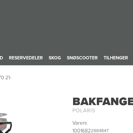
ID
RESERVEDELER
SKOG
SNØSCOOTER
TILHENGER
0 21-
BAKFANGER
POLARIS
Varenr.
1001682
2884847