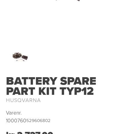
OUTLET
BATTERY SPARE
PART KIT TYP12
HUSQVARNA
Varenr.
1000760
529606802