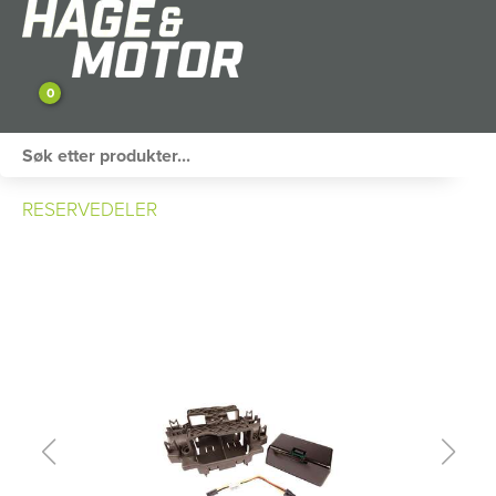
0
ATV / UTV
RESERVEDELER
PERSONLIG UTSTYR
HAGE & FRITID
RESERVEDELER
SKOG
SNØSCOOTER
TILHENGER