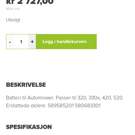
kr 2 727,00
MVA inkl.
Utsolgt
-
+
Legg i handlekurven
BESKRIVELSE
Batteri til Automower. Passer til 320, 330x, 420, 520.
Erstattede delenr. 589585201 580683301
SPESIFIKASJON