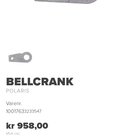
OUTLET
BELLCRANK
POLARIS
Varenr.
1001763
3233547
kr 958,00
MVA inkl.