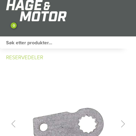
0
ATV / UTV
RESERVEDELER
PERSONLIG UTSTYR
HAGE & FRITID
RESERVEDELER
SKOG
SNØSCOOTER
TILHENGER