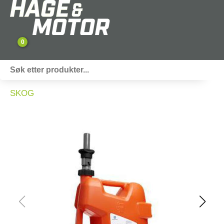
0
ATV / UTV
SKOG
PERSONLIG UTSTYR
HAGE & FRITID
RESERVEDELER
SKOG
SNØSCOOTER
TILHENGER