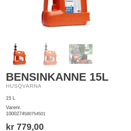
OUTLET
BENSINKANNE 15L
HUSQVARNA
15 L
Varenr.
1000274
580754501
kr 779,00