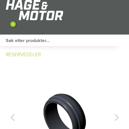
0
ATV / UTV
RESERVEDELER
PERSONLIG UTSTYR
HAGE & FRITID
RESERVEDELER
SKOG
SNØSCOOTER
TILHENGER