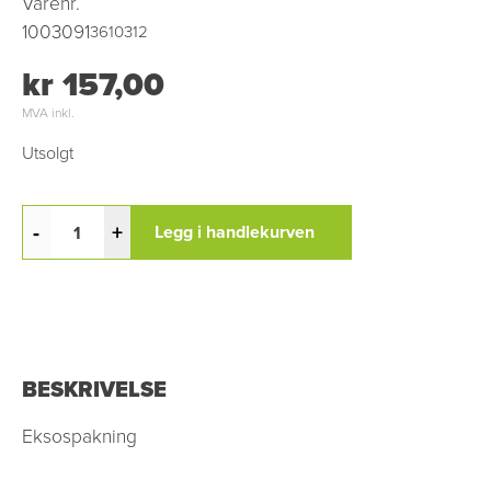
Varenr.
1003091
3610312
kr 157,00
MVA inkl.
Utsolgt
-
+
Legg i handlekurven
BESKRIVELSE
Eksospakning