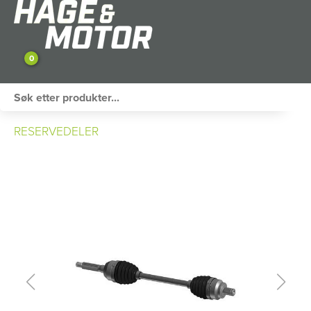
0
ATV / UTV
RESERVEDELER
PERSONLIG UTSTYR
HAGE & FRITID
RESERVEDELER
SKOG
SNØSCOOTER
TILHENGER