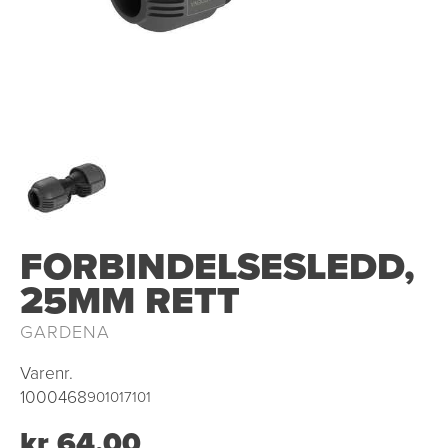
OUTLET
FORBINDELSESLEDD,
25MM RETT
GARDENA
Varenr.
1000468
901017101
kr 64,00