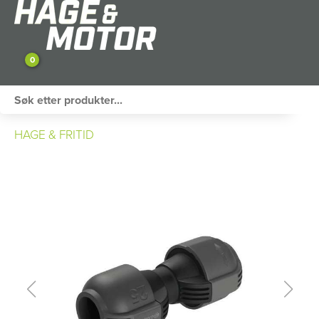
0
ATV / UTV
HAGE & FRITID
PERSONLIG UTSTYR
HAGE & FRITID
RESERVEDELER
SKOG
SNØSCOOTER
TILHENGER