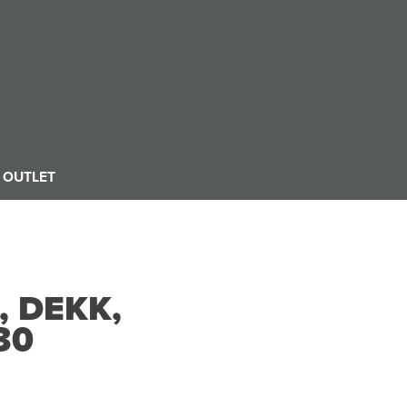
OUTLET
 DEKK,
30