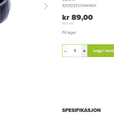
1001037
574449801
kr 89,00
MVA inkl.
På lager
-
+
Legg i han
SPESIFIKASJON