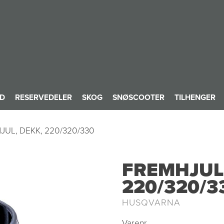
ID
RESERVEDELER
SKOG
SNØSCOOTER
TILHENGER
JUL, DEKK, 220/320/330
FREMHJUL,
220/320/3
HUSQVARNA
Varenr.