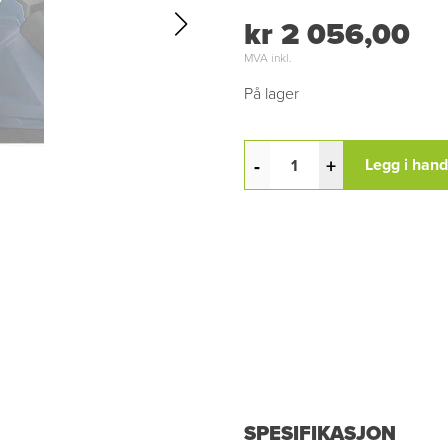
kr 2 056,00
MVA inkl.
På lager
-
+
Legg i han
SPESIFIKASJON