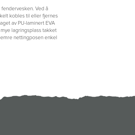
e fendervesken. Ved å
lt kobles til eller fjernes
laget av PU-laminert EVA
 mye lagringsplass takket
n fremre nettingposen enkel