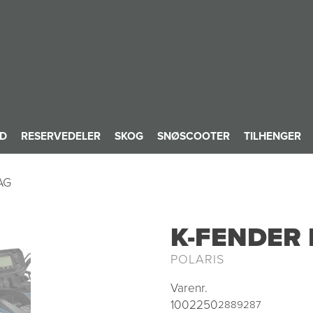
ID
RESERVEDELER
SKOG
SNØSCOOTER
TILHENGER
AG
K-FENDER
POLARIS
Varenr.
1002250
2889287