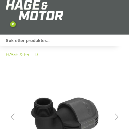
0
ATV / UTV
HAGE & FRITID
PERSONLIG UTSTYR
HAGE & FRITID
RESERVEDELER
SKOG
SNØSCOOTER
TILHENGER