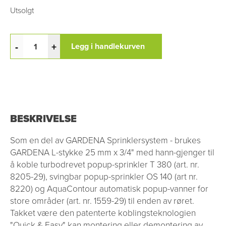
Utsolgt
-
+
Legg i handlekurven
BESKRIVELSE
Som en del av GARDENA Sprinklersystem - brukes
GARDENA L-stykke 25 mm x 3/4" med hann-gjenger til
å koble turbodrevet popup-sprinkler T 380 (art. nr.
8205-29), svingbar popup-sprinkler OS 140 (art nr.
8220) og AquaContour automatisk popup-vanner for
store områder (art. nr. 1559-29) til enden av røret.
Takket være den patenterte koblingsteknologien
"Quick & Easy" kan montering eller demontering av