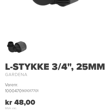
OUTLET
L-STYKKE 3/4", 25MM
GARDENA
Varenr.
1000470
901017701
kr 48,00
MVA inkl.