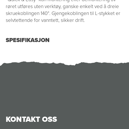
røret utføres uten verktøy, ganske enkelt ved å dreie
skruekoblingen 140°. Gjengekoblingen til L-stykket er
selvtettende for vanntett, sikker drift.
SPESIFIKASJON
KONTAKT OSS