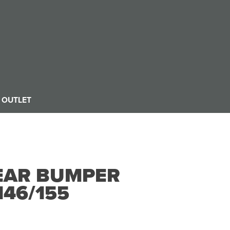
OUTLET
REAR BUMPER
46/155