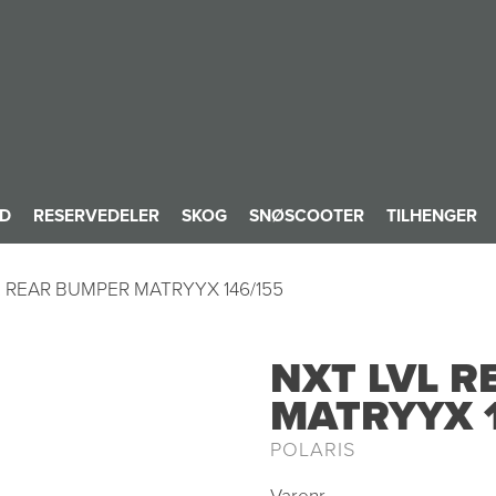
ID
RESERVEDELER
SKOG
SNØSCOOTER
TILHENGER
L REAR BUMPER MATRYYX 146/155
NXT LVL 
MATRYYX 1
POLARIS