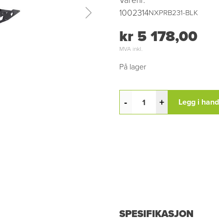
Varenr.
1002314
NXPRB231-BLK
kr 5 178,00
MVA inkl.
På lager
-
+
Legg i han
SPESIFIKASJON