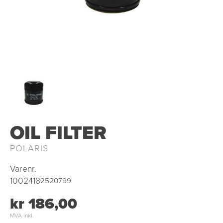
OUTLET
OIL FILTER
POLARIS
Varenr.
1002418
2520799
kr 186,00
MVA inkl.