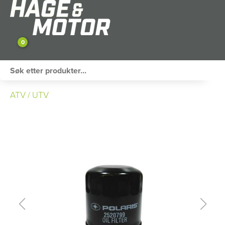
0
ATV / UTV
ATV / UTV
PERSONLIG UTSTYR
HAGE & FRITID
RESERVEDELER
SKOG
SNØSCOOTER
TILHENGER