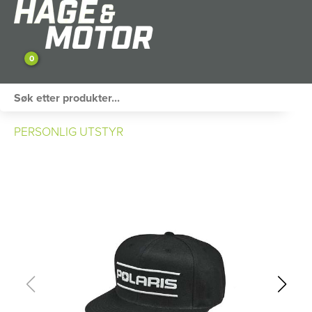
0
ATV / UTV
PERSONLIG UTSTYR
PERSONLIG UTSTYR
HAGE & FRITID
RESERVEDELER
SKOG
SNØSCOOTER
TILHENGER