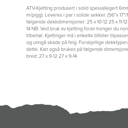
ATV-Kjetting produsert i solid spesiallegert 6mm
m/pigg). Leveres i par i solide sekker. (56"x 17"/1
følgende dekkdimensjoner: 25 x 10-12 25 x 11-12 26
14 NB: Ved bruk av kjetting foran trenger du no
tilbehør. Kjettinger må i enkelte tilfeller tilpa
og unngå skade på felg. Forskjellige dekktyper
dette. Kan også brukes på følgende dimensjoner
bred: 27 x 9-12 27 x 9-14