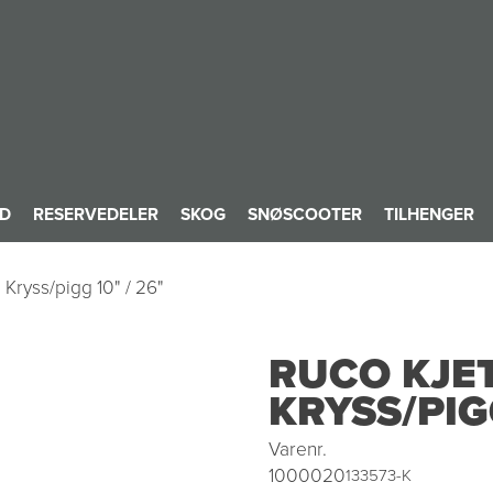
ID
RESERVEDELER
SKOG
SNØSCOOTER
TILHENGER
 Kryss/pigg 10" / 26"
RUCO KJE
KRYSS/PIGG
Varenr.
1000020
133573-K