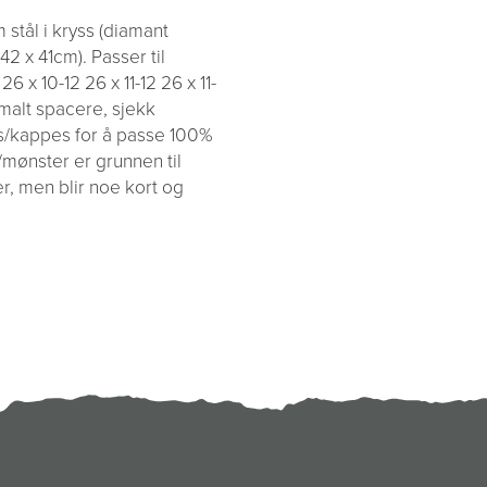
 stål i kryss (diamant
42 x 41cm). Passer til
 x 10-12 26 x 11-12 26 x 11-
rmalt spacere, sjekk
sses/kappes for å passe 100%
/mønster er grunnen til
, men blir noe kort og