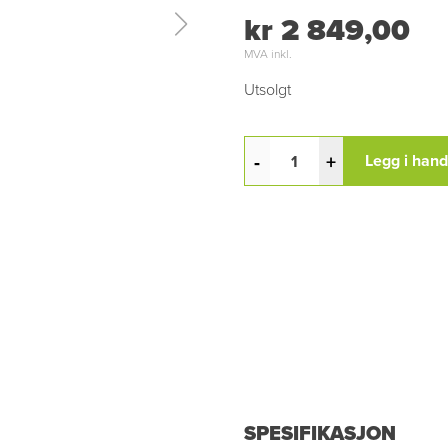
kr 2 849,00
MVA inkl.
Utsolgt
-
+
Legg i han
SPESIFIKASJON