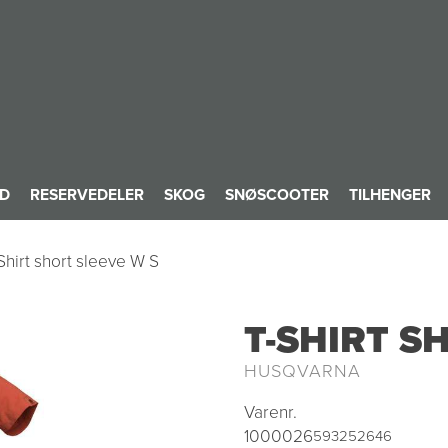
ID
RESERVEDELER
SKOG
SNØSCOOTER
TILHENGER
Shirt short sleeve W S
T-SHIRT S
HUSQVARNA
Varenr.
1000026
593252646