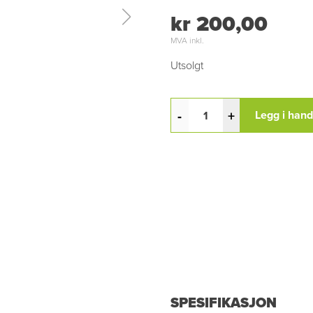
kr 200,00
MVA inkl.
Utsolgt
-
+
Legg i han
SPESIFIKASJON