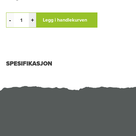
-
+
Legg i handlekurven
SPESIFIKASJON