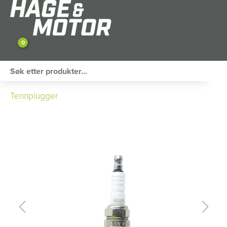
0
ATV / UTV
Tennplugger
PERSONLIG UTSTYR
HAGE & FRITID
RESERVEDELER
SKOG
SNØSCOOTER
TILHENGER