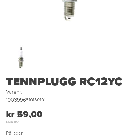
OUTLET
TENNPLUGG RC12YC
Varenr.
1003996
510180101
kr 59,00
MVA inkl.
På lager