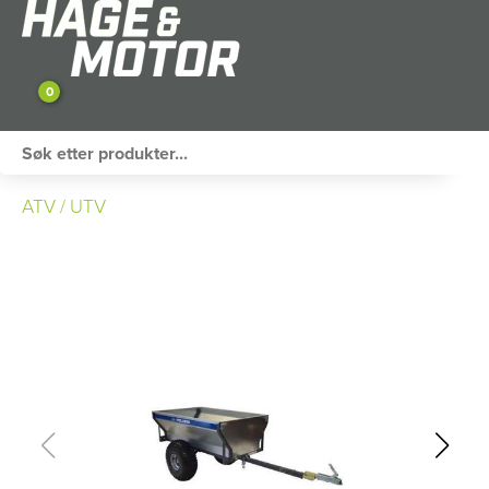
0
ATV / UTV
ATV / UTV
PERSONLIG UTSTYR
HAGE & FRITID
RESERVEDELER
SKOG
SNØSCOOTER
TILHENGER