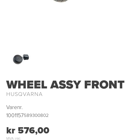
OUTLET
WHEEL ASSY FRONT
HUSQVARNA
Varenr.
1001157
589300802
kr 576,00
MVA inkl.