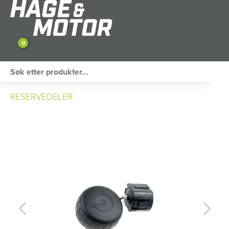
0
ATV / UTV
RESERVEDELER
PERSONLIG UTSTYR
HAGE & FRITID
RESERVEDELER
SKOG
SNØSCOOTER
TILHENGER