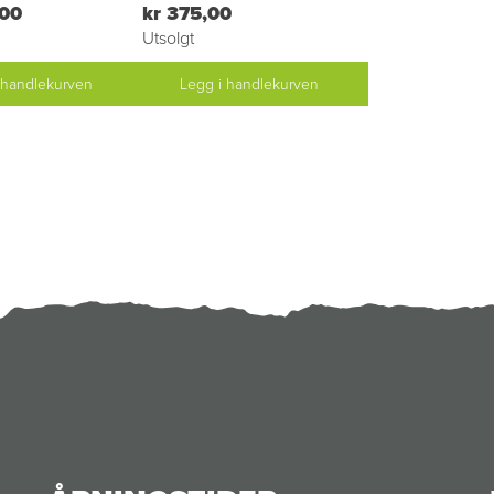
,00
kr 375,00
Utsolgt
 handlekurven
Legg i handlekurven