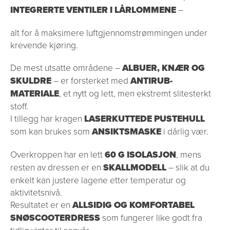
INTEGRERTE VENTILER I LÅRLOMMENE
–
alt for å maksimere luftgjennomstrømmingen under
krevende kjøring.
De mest utsatte områdene –
ALBUER, KNÆR OG
SKULDRE
– er forsterket med
ANTIRUB-
MATERIALE
, et nytt og lett, men ekstremt slitesterkt
stoff.
I tillegg har kragen
LASERKUTTEDE PUSTEHULL
som kan brukes som
ANSIKTSMASKE
i dårlig vær.
Overkroppen har en lett
60 G ISOLASJON
, mens
resten av dressen er en
SKALLMODELL
– slik at du
enkelt kan justere lagene etter temperatur og
aktivitetsnivå.
Resultatet er en
ALLSIDIG OG KOMFORTABEL
SNØSCOOTERDRESS
som fungerer like godt fra