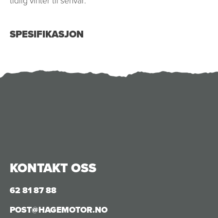
tidlig vinter til senvår.
SPESIFIKASJON
KONTAKT OSS
62 81 87 88
POST@HAGEMOTOR.NO