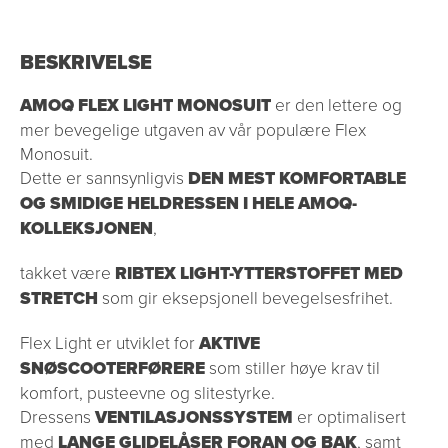
BESKRIVELSE
AMOQ FLEX LIGHT MONOSUIT
er den lettere og
mer bevegelige utgaven av vår populære Flex
Monosuit.
Dette er sannsynligvis
DEN MEST KOMFORTABLE
OG SMIDIGE HELDRESSEN I HELE AMOQ-
KOLLEKSJONEN
,
takket være
RIBTEX LIGHT-YTTERSTOFFET MED
STRETCH
som gir eksepsjonell bevegelsesfrihet.
Flex Light er utviklet for
AKTIVE
SNØSCOOTERFØRERE
som stiller høye krav til
komfort, pusteevne og slitestyrke.
Dressens
VENTILASJONSSYSTEM
er optimalisert
med
LANGE GLIDELÅSER FORAN OG BAK
, samt