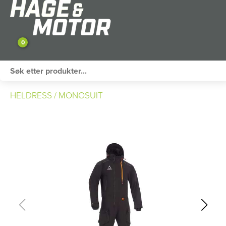
0
ATV / UTV
HELDRESS / MONOSUIT
PERSONLIG UTSTYR
HAGE & FRITID
RESERVEDELER
SKOG
SNØSCOOTER
TILHENGER