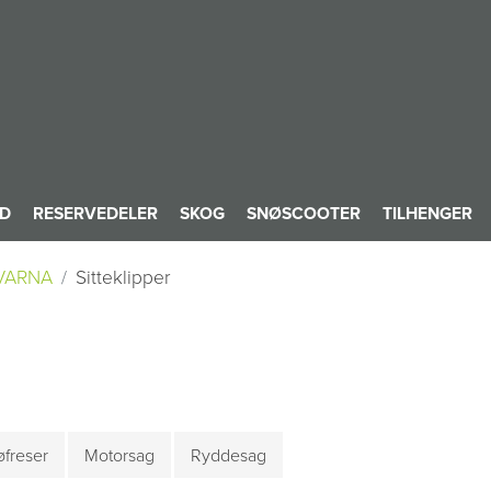
ID
RESERVEDELER
SKOG
SNØSCOOTER
TILHENGER
VARNA
Sitteklipper
freser
Motorsag
Ryddesag