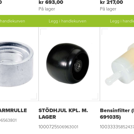
0
kr 693,00
kr 217,00
På lager
På lager
 handlekurven
Legg i handlekurven
Legg i handl
ARMRULLE
STÖDHJUL KPL. M.
Bensinfilter
LAGER
691035)
06563801
1000725
1003333
506963001
5852437