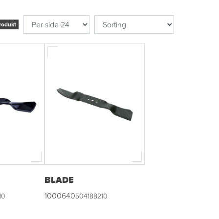
rodukt
BLADE
1000640
10
504188210