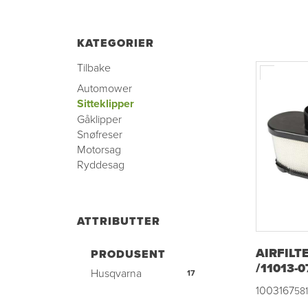
KATEGORIER
Tilbake
Automower
Sitteklipper
Gåklipper
Snøfreser
Motorsag
Ryddesag
ATTRIBUTTER
AIRFILT
PRODUSENT
/11013-0
Husqvarna
17
1003167
58