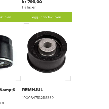
kr 793,00
På lager
ekurven
Legg i handlekurven
B&amp;S
REMHJUL
1000847
532165630
801