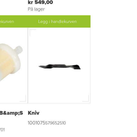
kr 549,00
På lager
ekurven
Legg i handlekurven
 (B&amp;S
Kniv
1001075
579652510
01