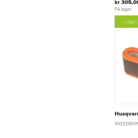
kr 305,0
På lager
Legg i
Husqvarn
1003316
59