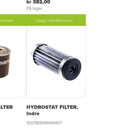
kr 382,00
På lager
ekurven
Legg i handlekurven
ILTER
HYDROSTAT FILTER,
Indre
1001169
1
586666801