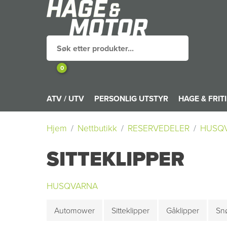
0
ATV / UTV
PERSONLIG UTSTYR
HAGE & FRIT
Hjem
Nettbutikk
RESERVEDELER
HUSQ
SITTEKLIPPER
HUSQVARNA
Automower
Sitteklipper
Gåklipper
Snø