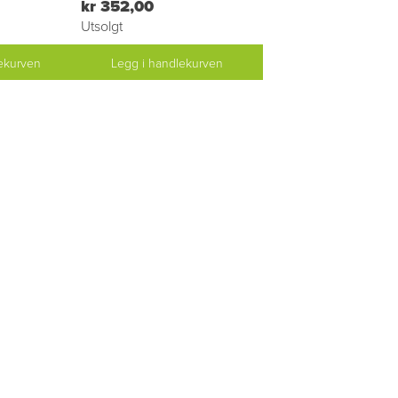
kr 352,00
Utsolgt
ekurven
Legg i handlekurven