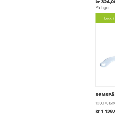
kr 324,0
På lager
Legg i
REMSPÄ
1003781
50
kr 1 138