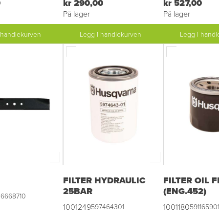
0
kr 290,00
kr 527,00
På lager
På lager
 handlekurven
Legg i handlekurven
Legg i handl
FILTER HYDRAULIC
FILTER OIL F
25BAR
(ENG.452)
6668710
1001249
1001180
597464301
59116590