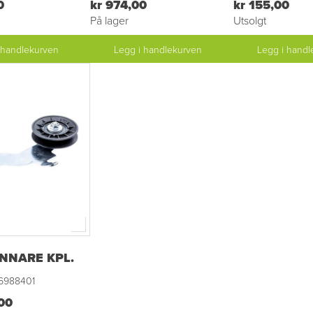
0
kr 974,00
kr 155,00
På lager
Utsolgt
 handlekurven
Legg i handlekurven
Legg i handl
NNARE KPL.
6988401
,00