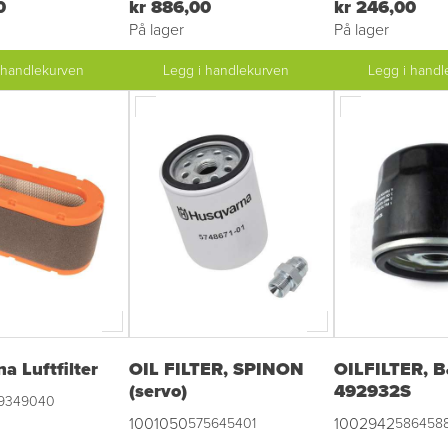
0
kr 886,00
kr 246,00
På lager
På lager
 handlekurven
Legg i handlekurven
Legg i handl
a Luftfilter
OIL FILTER, SPINON
OILFILTER, 
(servo)
492932S
9349040
1001050
1002942
575645401
586458