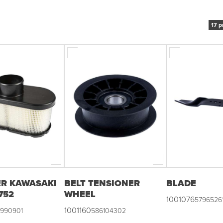
17 p
ER KAWASAKI
BELT TENSIONER
BLADE
752
WHEEL
1001076
5796526
1001160
1990901
586104302