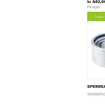
kr 442,0
På lager
Legg i
SPERRE
1000687
5