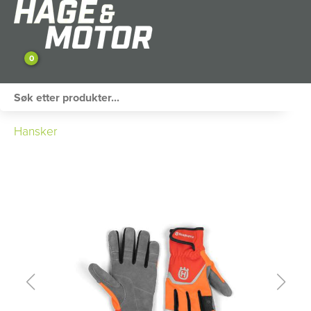
0
ATV / UTV
Hansker
PERSONLIG UTSTYR
HAGE & FRITID
RESERVEDELER
SKOG
SNØSCOOTER
TILHENGER