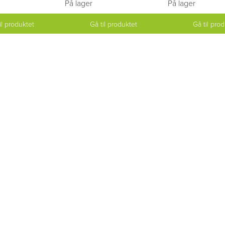
På lager
På lager
il produktet
Gå til produktet
Gå til pro