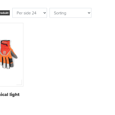
rodukt
cal light