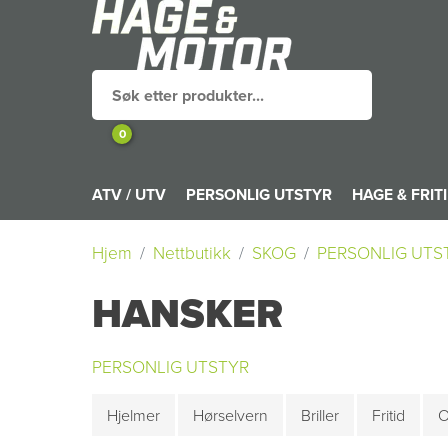
0
ATV / UTV
PERSONLIG UTSTYR
HAGE & FRIT
Hjem
Nettbutikk
SKOG
PERSONLIG UTS
HANSKER
PERSONLIG UTSTYR
Hjelmer
Hørselvern
Briller
Fritid
O