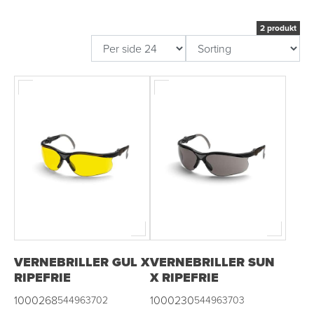
2 produkt
OUTLET
VERNEBRILLER GUL X
VERNEBRILLER SUN
RIPEFRIE
X RIPEFRIE
1000268
1000230
544963702
544963703