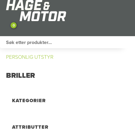
0
ATV / UTV
PERSONLIG UTSTYR
PERSONLIG UTSTYR
BRILLER
HAGE & FRITID
RESERVEDELER
KATEGORIER
SKOG
SNØSCOOTER
ATTRIBUTTER
TILHENGER