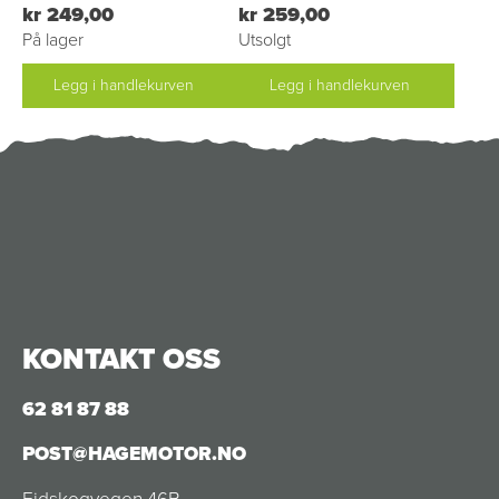
kr 249,00
kr 259,00
På lager
Utsolgt
Legg i handlekurven
Legg i handlekurven
KONTAKT OSS
62 81 87 88
POST@HAGEMOTOR.NO
Eidskogvegen 46B